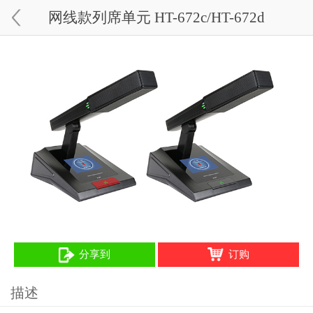
网线款列席单元 HT-672c/HT-672d
分享到
订购
描述