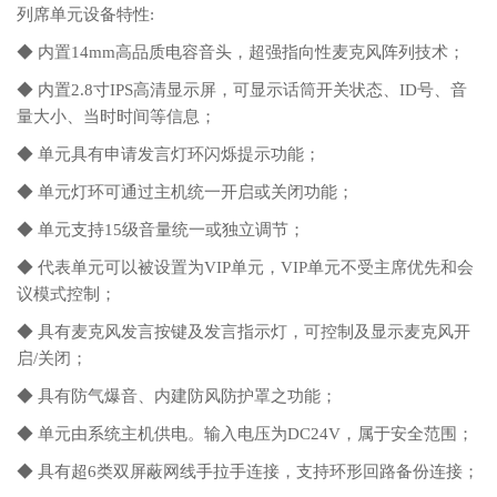
列席单元设备特性:
◆ 内置14mm高品质电容音头，超强指向性麦克风阵列技术；
◆ 内置2.8寸IPS高清显示屏，可显示话筒开关状态、ID号、音
量大小、当时时间等信息；
◆ 单元具有申请发言灯环闪烁提示功能；
◆ 单元灯环可通过主机统一开启或关闭功能；
◆ 单元支持15级音量统一或独立调节；
◆ 代表单元可以被设置为VIP单元，VIP单元不受主席优先和会
议模式控制；
◆ 具有麦克风发言按键及发言指示灯，可控制及显示麦克风开
启/关闭；
◆ 具有防气爆音、内建防风防护罩之功能；
◆ 单元由系统主机供电。输入电压为DC24V，属于安全范围；
◆ 具有超6类双屏蔽网线手拉手连接，支持环形回路备份连接；