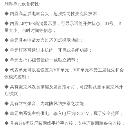
列席单元设备特性:
◆ 内置高品质电容音头，超强指向性麦克风技术；
◆ 内置2.8寸IPS高清显示屏，可显示话筒开关状态、ID号、音
量大小、当时时间等信息；
◆ 单元具有申请发言灯环闪烁提示功能；
◆ 单元灯环可通过主机统一开启或关闭功能；
◆ 单元支持15级音量统一或独立调节；
◆ 代表单元可以被设置为VIP单元，VIP单元不受主席优先和会
议模式控制；
◆ 具有麦克风发言按键及发言指示灯，可控制及显示麦克风开
启/关闭；
◆ 具有防气爆音、内建防风防护罩之功能；
◆ 单元由系统主机供电。输入电压为DC24V，属于安全范围；
◆ 具有超6类双屏蔽网线手拉手连接，支持环形回路备份连接；