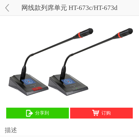
网线款列席单元 HT-673c/HT-673d
分享到
订购
描述