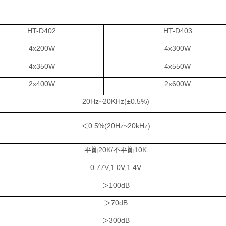
HT-D402
HT-D403
4x200W
4x300W
4x350W
4x550W
2x400W
2x600W
20Hz~20KHz(±0.5%)
＜0.5%(20Hz~20kHz)
平衡20K/不平衡10K
0.77V,1.0V,1.4V
＞100dB
＞70dB
＞300dB