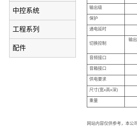
输出级
中控系统
保护
工程系列
通电延时
输出
切换控制
配件
音频接口
音箱接口
供电要求
尺寸(宽x高x深)
重量
网站内容仅供参考，本公