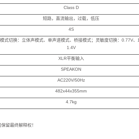
Class D
短路，直流输出，过载，低压
4S
模式切换：立体声模式、单声道模式、桥接模式；灵敏度切换：0.77V、1
1.4V
XLR平衡输入
SPEAKON
AC220V/50Hz
482x44x355mm
4.7kg
司保留最终解释权！