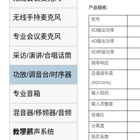
产品规格：
无线手持麦克风
型号
8Ω输出功率
专业会议麦克风
4Ω输出功率
8Ω桥接功率
采访/演讲/合唱话筒
频率响应
总谐波失真
功放/调音台/时序器
(8Ω/1kHz)
专业音箱
输入阻抗
输入灵敏度
混音器/移频器/音频
信噪比
分离度
处理器
教学扩声系统
阻尼系数