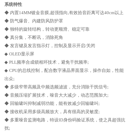
系统特性
◆ 内置14MM镀金音膜,超强指向,有效拾音距离可达40cm以上
◆ 防气爆音、内建防风防护罩
◆ 独特的旋转结构，转动更顺滑、稳定可靠
◆ 真分集，不断讯，消除死角
◆ 发言键及发言指示灯，控制及显示开启/关闭
◆ OLED显示屏
◆ PLL频率合成锁相环技术，避免干扰频率;
◆ CPU的总线控制，配合数字液晶界面显示，操作自如，性能
出众;
◆ 多级窄带高频及中频选频滤波，充分消除干扰信号;
◆ 音频压缩扩展技术，噪音大大减少，动态范围加大;
◆ 回输啸叫抑制减弱功能，能有效减少回输啸叫;
◆ 接收机采用多级高频放大，具有很高的灵敏度;
◆ 多重噪音监测电路，特设ID身份码验证系统，使之具超强抗
扰;