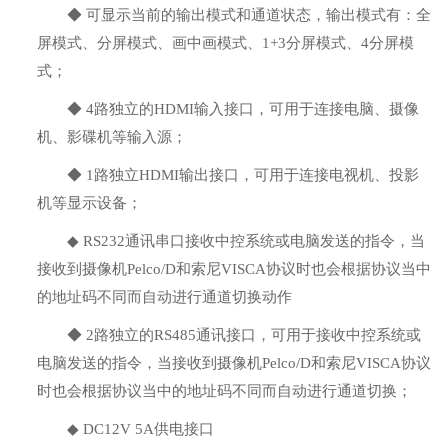
◆
可显示当前的输出模式和通道状态，输出模式有：全
屏模式、分屏模式、画中画模式、
1+3
分屏模式、
4
分屏模
式；
◆
4
路独立的
HDMI
输入接口，可用于连接电脑、摄像
机、影碟机等输入源；
◆
1
路独立
HDMI
输出接口，可用于连接电视机、投影
机等显示设备；
◆
RS232
通讯串口接收中控系统或电脑发送的指令，当
接收到摄像机
Pelco/D
和索尼
VISCA
协议时也会根据协议当中
的地址码不同而自动进行通道切换动作
◆
2
路独立的
RS485
通讯接口，可用于接收中控系统或
电脑发送的指令，当接收到摄像机
Pelco/D
和索尼
VISCA
协议
时也会根据协议当中的地址码不同而自动进行通道切换；
◆
DC12V 5A
供电接口